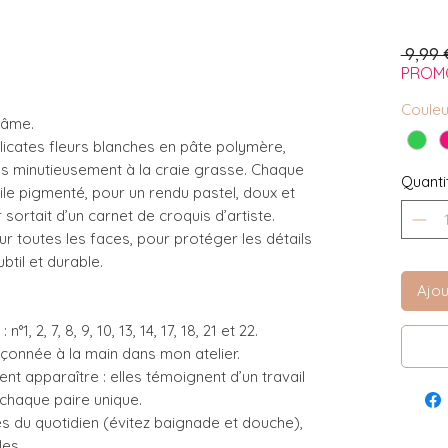
 9,99 
PROM
Couleu
’âme.
licates fleurs blanches en pâte polymère,
s minutieusement à la craie grasse. Chaque
Quanti
oile pigmenté, pour un rendu pastel, doux et
sortait d’un carnet de croquis d’artiste.
sur toutes les faces, pour protéger les détails
btil et durable.
Ajou
, 2, 7, 8, 9, 10, 13, 14, 17, 18, 21 et 22.
çonnée à la main dans mon atelier.
ent apparaître : elles témoignent d’un travail
 chaque paire unique.
s du quotidien (évitez baignade et douche),
les,