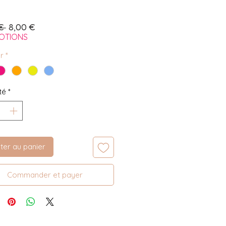
Prix
Prix
€ 
8,00 €
original
promotionnel
OTIONS
r
*
té
*
ter au panier
Commander et payer