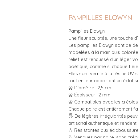
Pampilles Elowyn
Pampilles Elowyn
Une fleur sculptée, une touche d
Les pampilles Elowyn sont de dé
modelées à la main puis colorée
relief est rehaussé d’un léger v
poétique, comme si chaque fleur 
Elles sont vernie à la résine UV 
tout en leur apportant un éclat su
🌼 Diamètre : 2,5 cm
🌼 Épaisseur : 2 mm
🌼 Compatibles avec les créoles : n°1
Chaque paire est entièrement fa
🖐️ De légères irrégularités peuv
artisanal authentique et rendent
💧 Résistantes aux éclaboussure
🪡 Vendues par paire, sans créo