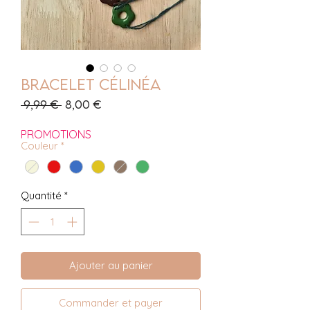
Bracelet Célinéa
Prix
Prix
 9,99 € 
8,00 €
original
promotionnel
PROMOTIONS
Couleur
*
Quantité
*
Ajouter au panier
Commander et payer