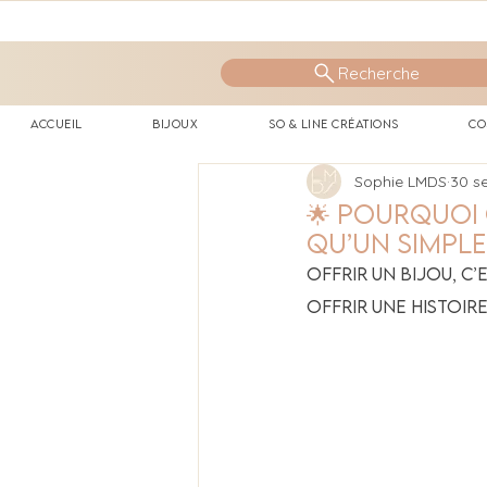
Recherche
Accueil
Bijoux
So & Line Créations
Co
Sophie LMDS
30 s
🌟 Pourquoi o
qu’un simpl
Offrir un bijou, c’
offrir une histoir