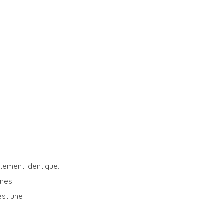
ctement identique. 
ines.
est une 