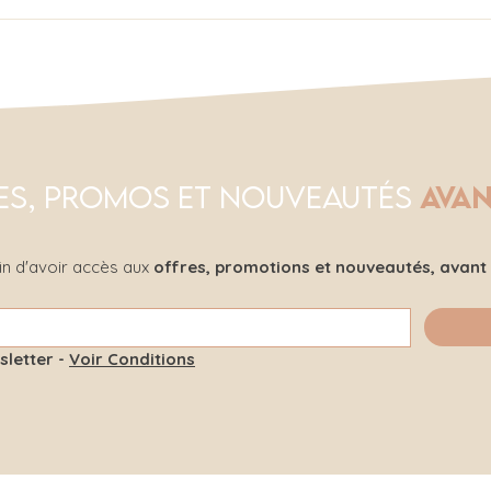
Découvrez notre
Les
nouvelle collection
bij
de bijoux d'été aux
pol
designs éclatants
202
et 
es, Promos et Nouveautés
avan
in d'avoir accès aux 
offres, promotions et nouveautés, avant 
letter - 
Voir Conditions