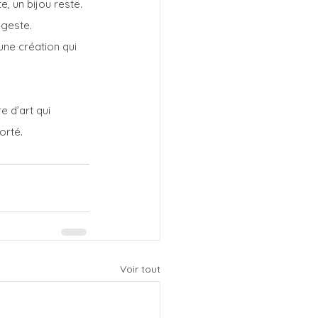
e, un bijou reste. 
 geste.
 une création qui 
e d’art qui 
orté.
Voir tout