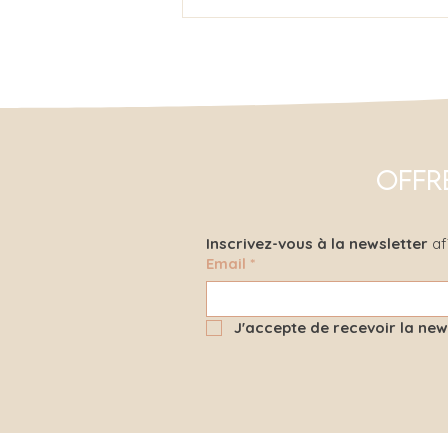
Comment réaliser les
boucles d'oreilles
Elyra en pâte polymère
blanche et feuille d'or
à petit prix
Offr
Inscrivez-vous à la newsletter
 af
Email
*
J'accepte de recevoir la news