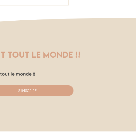
 10 tendances de
oux en pâte
ymère pour l'été
6 : couleurs vives
confiance en soi
t tout le monde !!
tout le monde !!
S'inscrire